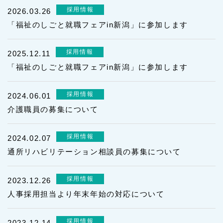
採用情報
2026.03.26
入院日の様子(一例)
「福祉のしごと就職フェアin新潟」に参加します
部門紹介
採用情報
2025.12.11
「福祉のしごと就職フェアin新潟」に参加します
看護部長挨拶
看護部
医療保険病棟
リハビリテーション
受付
相談室
薬局
採用情報
2024.06.01
CT・X線室／検査室
栄養課
介護職員の募集について
介護医療院
採用情報
2024.02.07
通所リハビリテーション相談員の募集について
黒埼病院介護医療院とは
介護支援専門員のご紹介
採用情報
2023.12.26
介護医療院への転換について
人事採用担当より年末年始の対応について
黒埼病院介護医療院の特徴
Q&A
採用情報
2023.12.14