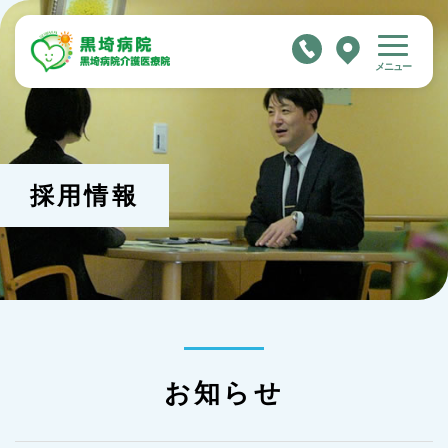
メニュー
ホーム
当院について
採用情報
入院案内
入院のご案内
入院時の持ち物
お部屋、お食事について
ご注意いただきたいこと
ご面会について
お支払いについて
お知らせ
入院費等の未収金の回収業務委託について
委託後の支払い案内等について