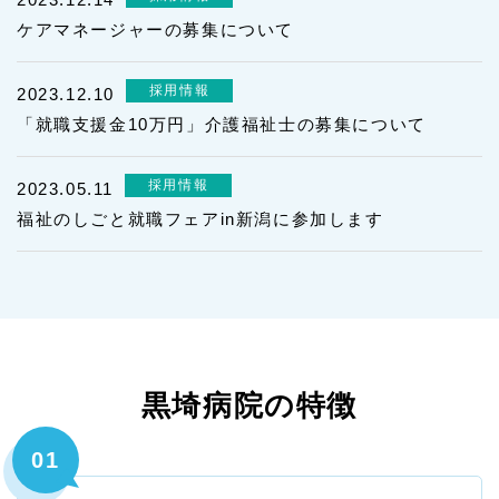
居宅介護支援事業所
ケアマネージャーの募集について
居宅介護支援事業者 黒埼病院 とは
採用情報
2023.12.10
介護支援専門員(ケアマネジャー)のご紹介
「就職支援金10万円」介護福祉士の募集について
ご利用について
Q&A
採用情報
2023.05.11
福祉のしごと就職フェアin新潟に参加します
採用情報
募集職種
お知らせ
黒埼病院の特徴
先輩の声
職員の一日
採用担当者（事務長）より
Q&A
黒埼病院の特徴
各種制度
01