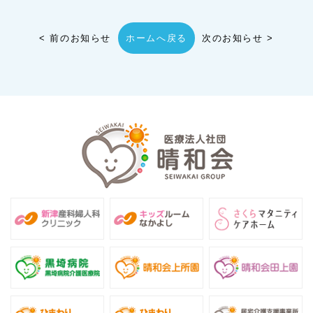
居宅介護支援事業所
< 前のお知らせ
ホームへ戻る
次のお知らせ >
居宅介護支援事業者 黒埼病院 とは
介護支援専門員(ケアマネジャー)のご紹介
ご利用について
Q&A
採用情報
募集職種
お知らせ
黒埼病院の特徴
先輩の声
職員の一日
採用担当者（事務長）より
Q&A
各種制度