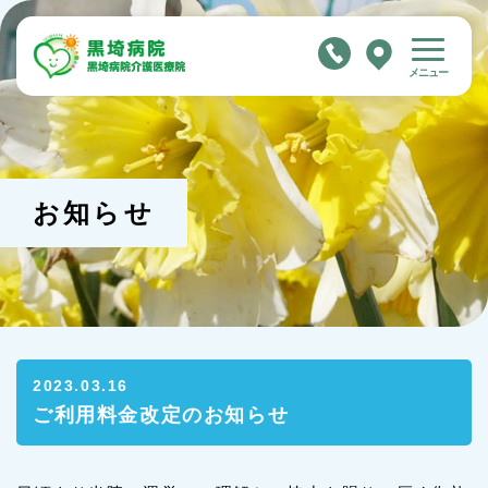
メニュー
ホーム
当院について
お知らせ
入院案内
入院のご案内
入院時の持ち物
お部屋、お食事について
ご注意いただきたいこと
2023.03.16
ご面会について
お支払いについて
ご利用料金改定のお知らせ
入院費等の未収金の回収業務委託について
委託後の支払い案内等について